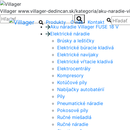
Villager
www.villager-dedincan.sk/kategoria/aku-naradie-vi
Zatvoriť
Hľadať:
Hľadať
Hľadať
Hľadať:
Hľadať
Produkty
O nás
Kontakt
Aku náradie Villager FUSE 18 V
Elektrické náradie
Brúsky a leštičky
Elektrické búracie kladivá
Elektrické navijaky
Elektrické vŕtacie kladivá
Elektrocentrály
Kompresory
Kotúčové píly
Nabíjačky autobatérií
Píly
Pneumatické náradie
Pokosové píly
Ručné miešadlá
Ručné náradie