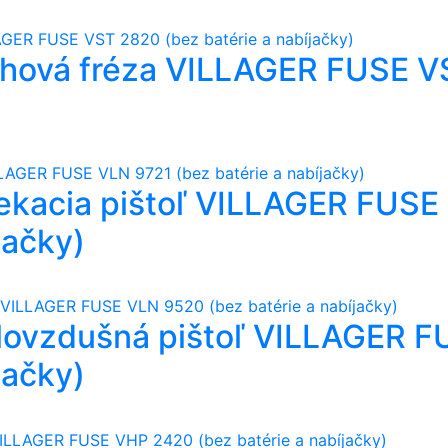
hová fréza VILLAGER FUSE VS
iekacia pištoľ VILLAGER FUSE
jačky)
lovzdušná pištoľ VILLAGER 
jačky)