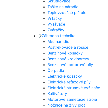
Skrutkovače
Tašky na náradie
Teplovzdušné pištole
Vŕtačky
Vysávače
Zváračky
Záhradná technika
Aku náradie
Postrekovače a rosiče
Benzínové kosačky
Benzínové krovinorezy
Benzínové motorové píly
Čerpadlá
Elektrické kosačky
Elektrické reťazové píly
Elektrické strunové vyžínače
Kultivátory
Motorové zametacie stroje
Nožnice na živý plot