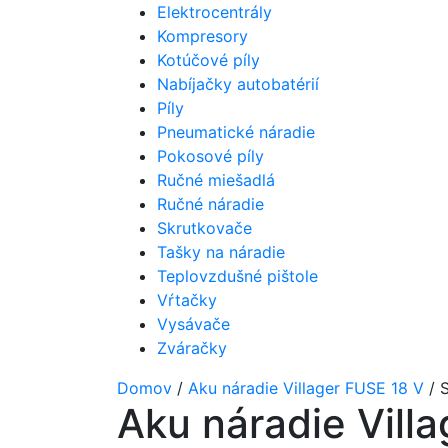
Elektrocentrály
Kompresory
Kotúčové píly
Nabíjačky autobatérií
Píly
Pneumatické náradie
Pokosové píly
Ručné miešadlá
Ručné náradie
Skrutkovače
Tašky na náradie
Teplovzdušné pištole
Vŕtačky
Vysávače
Zváračky
Domov
/
Aku náradie Villager FUSE 18 V
/ 
Aku náradie Vill