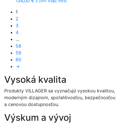
134,00
€
Viac info
s DPH
1
2
3
4
…
58
59
60
→
Vysoká kvalita
Produkty VILLAGER sa vyznačujú vysokou kvalitou,
moderným dizajnom, spoľahlivosťou, bezpečnosťou
a cenovou dostupnosťou.
Výskum a vývoj