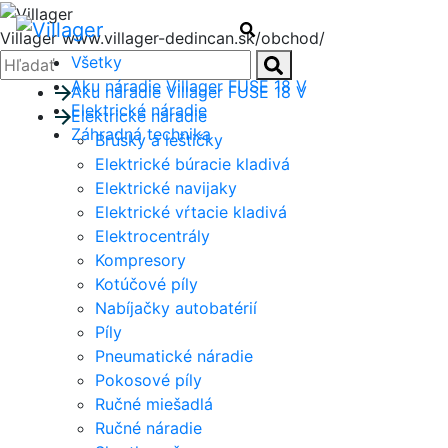
Menu
Hľadať
Villager
www.villager-dedincan.sk/obchod/
Zatvoriť
Hľadať:
Všetky
Hľadať
Aku náradie Villager FUSE 18 V
Aku náradie Villager FUSE 18 V
Elektrické náradie
Elektrické náradie
Záhradná technika
Brúsky a leštičky
Elektrické búracie kladivá
Elektrické navijaky
Elektrické vŕtacie kladivá
Elektrocentrály
Kompresory
Kotúčové píly
Nabíjačky autobatérií
Píly
Pneumatické náradie
Pokosové píly
Ručné miešadlá
Ručné náradie