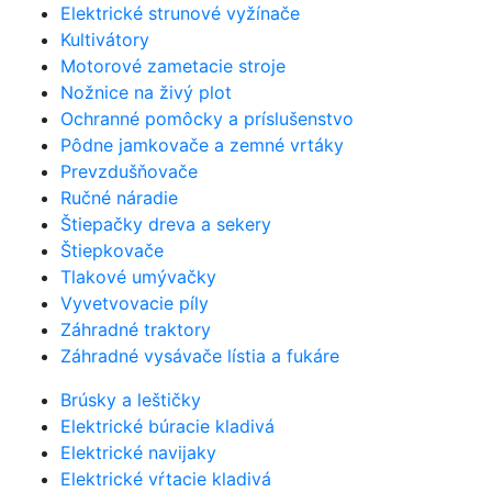
Elektrické strunové vyžínače
Kultivátory
Motorové zametacie stroje
Nožnice na živý plot
Ochranné pomôcky a príslušenstvo
Pôdne jamkovače a zemné vrtáky
Prevzdušňovače
Ručné náradie
Štiepačky dreva a sekery
Štiepkovače
Tlakové umývačky
Vyvetvovacie píly
Záhradné traktory
Záhradné vysávače lístia a fukáre
Brúsky a leštičky
Elektrické búracie kladivá
Elektrické navijaky
Elektrické vŕtacie kladivá