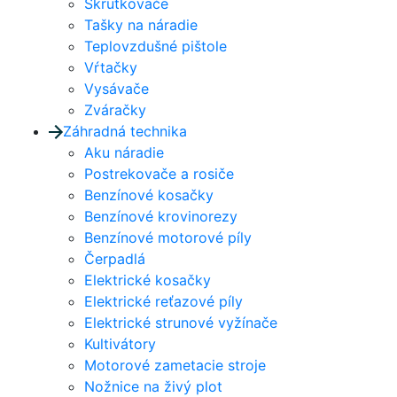
Skrutkovače
Tašky na náradie
Teplovzdušné pištole
Vŕtačky
Vysávače
Zváračky
Záhradná technika
Aku náradie
Postrekovače a rosiče
Benzínové kosačky
Benzínové krovinorezy
Benzínové motorové píly
Čerpadlá
Elektrické kosačky
Elektrické reťazové píly
Elektrické strunové vyžínače
Kultivátory
Motorové zametacie stroje
Nožnice na živý plot