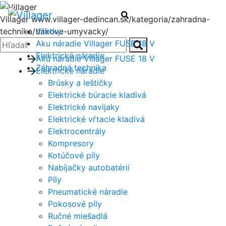
Menu
Hľadať
Villager
www.villager-dedincan.sk/kategoria/zahradna-
Všetky
technika/tlakove-umyvacky/
Zatvoriť
Hľadať:
Aku náradie Villager FUSE 18 V
Hľadať
Elektrické náradie
Aku náradie Villager FUSE 18 V
Záhradná technika
Elektrické náradie
Brúsky a leštičky
Elektrické búracie kladivá
Elektrické navijaky
Elektrické vŕtacie kladivá
Elektrocentrály
Kompresory
Kotúčové píly
Nabíjačky autobatérií
Píly
Pneumatické náradie
Pokosové píly
Ručné miešadlá