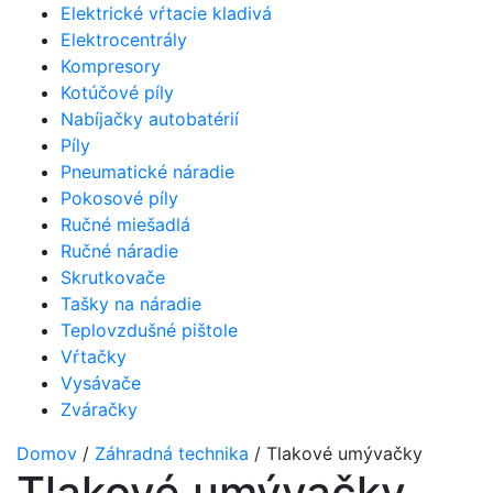
Elektrické vŕtacie kladivá
Elektrocentrály
Kompresory
Kotúčové píly
Nabíjačky autobatérií
Píly
Pneumatické náradie
Pokosové píly
Ručné miešadlá
Ručné náradie
Skrutkovače
Tašky na náradie
Teplovzdušné pištole
Vŕtačky
Vysávače
Zváračky
Domov
/
Záhradná technika
/ Tlakové umývačky
Tlakové umývačky