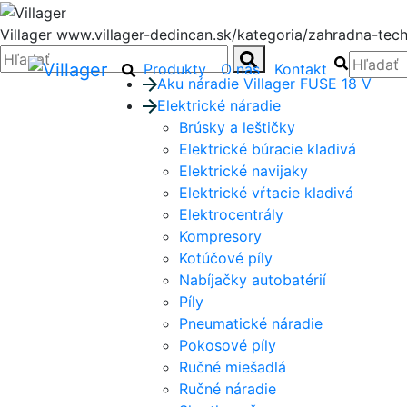
Villager
www.villager-dedincan.sk/kategoria/zahradna-tech
Zatvoriť
Hľadať:
Hľadať
Hľadať
Hľadať:
Hľadať
Produkty
O nás
Kontakt
Aku náradie Villager FUSE 18 V
Elektrické náradie
Brúsky a leštičky
Elektrické búracie kladivá
Elektrické navijaky
Elektrické vŕtacie kladivá
Elektrocentrály
Kompresory
Kotúčové píly
Nabíjačky autobatérií
Píly
Pneumatické náradie
Pokosové píly
Ručné miešadlá
Ručné náradie