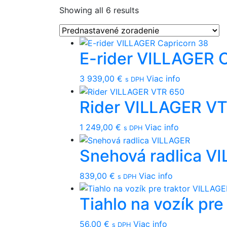
Showing all 6 results
E-rider VILLAGER 
3 939,00
€
Viac info
s DPH
Rider VILLAGER V
1 249,00
€
Viac info
s DPH
Snehová radlica V
839,00
€
Viac info
s DPH
Tiahlo na vozík pr
56,00
€
Viac info
s DPH