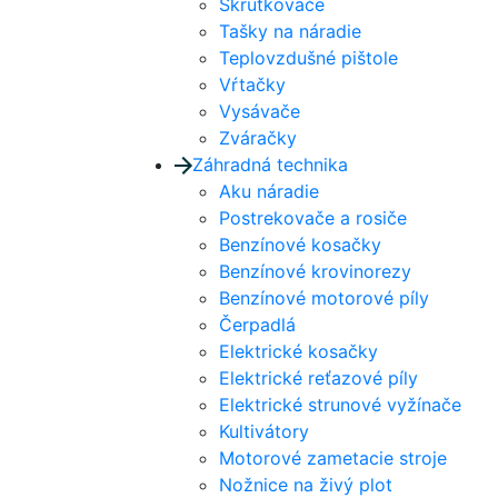
Skrutkovače
Tašky na náradie
Teplovzdušné pištole
Vŕtačky
Vysávače
Zváračky
Záhradná technika
Aku náradie
Postrekovače a rosiče
Benzínové kosačky
Benzínové krovinorezy
Benzínové motorové píly
Čerpadlá
Elektrické kosačky
Elektrické reťazové píly
Elektrické strunové vyžínače
Kultivátory
Motorové zametacie stroje
Nožnice na živý plot