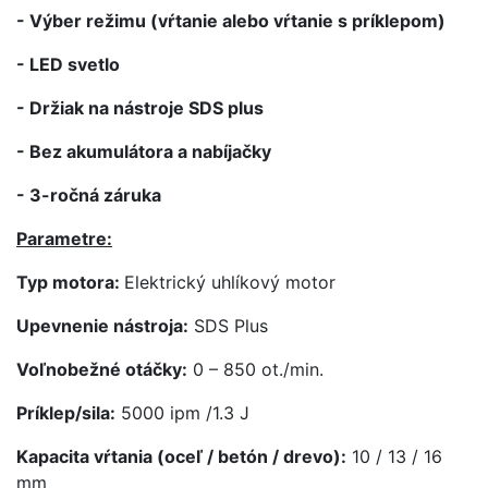
- Výber režimu (vŕtanie alebo vŕtanie s príklepom)
- LED svetlo
- Držiak na nástroje SDS plus
- Bez akumulátora a nabíjačky
- 3-ročná záruka
Parametre:
Typ motora:
Elektrický uhlíkový motor
Upevnenie nástroja:
SDS Plus
Voľnobežné otáčky:
0 – 850 ot./min.
Príklep/sila:
5000 ipm /1.3 J
Kapacita vŕtania (oceľ / betón / drevo):
10 / 13 / 16
mm