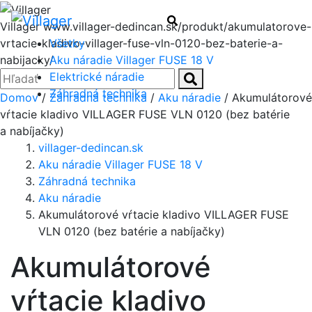
Menu
Hľadať
Villager
www.villager-dedincan.sk/produkt/akumulatorove-
Všetky
vrtacie-kladivo-villager-fuse-vln-0120-bez-baterie-a-
Aku náradie Villager FUSE 18 V
nabijacky/
Zatvoriť
Hľadať:
Elektrické náradie
Hľadať
Záhradná technika
Domov
/
Záhradná technika
/
Aku náradie
/ Akumulátorové
vŕtacie kladivo VILLAGER FUSE VLN 0120 (bez batérie
a nabíjačky)
villager-dedincan.sk
Aku náradie Villager FUSE 18 V
Záhradná technika
Aku náradie
Akumulátorové vŕtacie kladivo VILLAGER FUSE
VLN 0120 (bez batérie a nabíjačky)
Akumulátorové
vŕtacie kladivo