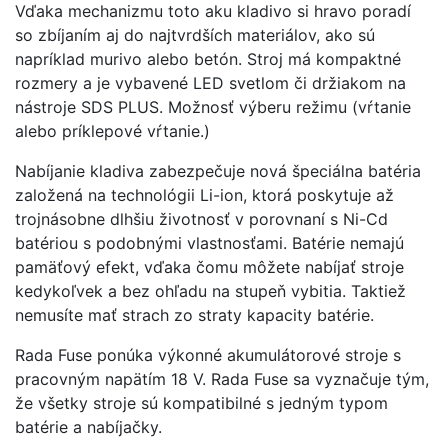
Vďaka mechanizmu toto aku kladivo si hravo poradí
so zbíjaním aj do najtvrdších materiálov, ako sú
napríklad murivo alebo betón. Stroj má kompaktné
rozmery a je vybavené LED svetlom či držiakom na
nástroje SDS PLUS. Možnosť výberu režimu (vŕtanie
alebo príklepové vŕtanie.)
Nabíjanie kladiva zabezpečuje nová špeciálna batéria
založená na technológii Li-ion, ktorá poskytuje až
trojnásobne dlhšiu životnosť v porovnaní s Ni-Cd
batériou s podobnými vlastnosťami. Batérie nemajú
pamäťový efekt, vďaka čomu môžete nabíjať stroje
kedykoľvek a bez ohľadu na stupeň vybitia. Taktiež
nemusíte mať strach zo straty kapacity batérie.
Rada Fuse ponúka výkonné akumulátorové stroje s
pracovným napätím 18 V. Rada Fuse sa vyznačuje tým,
že všetky stroje sú kompatibilné s jedným typom
batérie a nabíjačky.