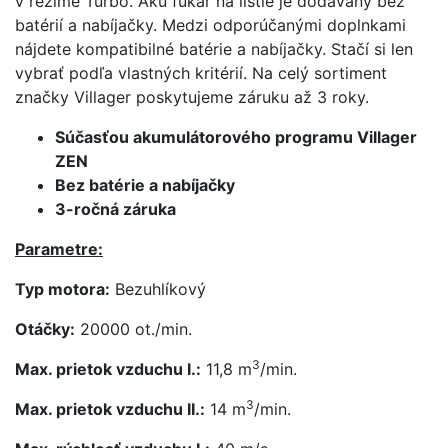
v režime Turbo. Aku fukár na lístie je dodávaný bez
batérií a nabíjačky. Medzi odporúčanými doplnkami
nájdete kompatibilné batérie a nabíjačky. Stačí si len
vybrať podľa vlastných kritérií. Na celý sortiment
značky Villager poskytujeme záruku až 3 roky.
Súčasťou akumulátorového programu Villager
ZEN
Bez batérie a nabíjačky
3-ročná záruka
Parametre:
Typ motora:
Bezuhlíkový
Otáčky:
20000 ot./min.
3
Max. prietok vzduchu I.:
11,8 m
/min.
3
Max. prietok vzduchu II.:
14 m
/min.