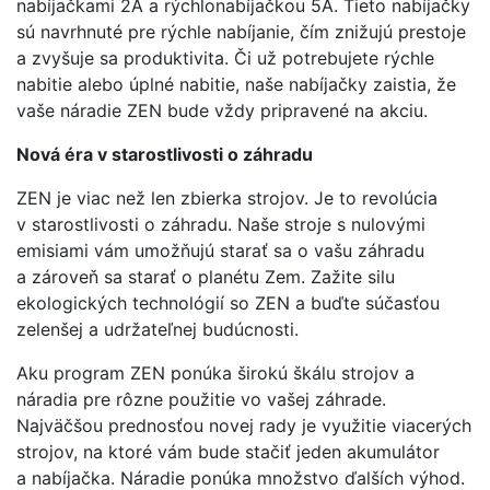
nabíjačkami 2A a rýchlonabíjačkou 5A. Tieto nabíjačky
sú navrhnuté pre rýchle nabíjanie, čím znižujú prestoje
a zvyšuje sa produktivita. Či už potrebujete rýchle
nabitie alebo úplné nabitie, naše nabíjačky zaistia, že
vaše náradie ZEN bude vždy pripravené na akciu.
Nová éra v starostlivosti o záhradu
ZEN je viac než len zbierka strojov. Je to revolúcia
v starostlivosti o záhradu. Naše stroje s nulovými
emisiami vám umožňujú starať sa o vašu záhradu
a zároveň sa starať o planétu Zem. Zažite silu
ekologických technológií so ZEN a buďte súčasťou
zelenšej a udržateľnej budúcnosti.
Aku program ZEN ponúka širokú škálu strojov a
náradia pre rôzne použitie vo vašej záhrade.
Najväčšou prednosťou novej rady je využitie viacerých
strojov, na ktoré vám bude stačiť jeden akumulátor
a nabíjačka. Náradie ponúka množstvo ďalších výhod.