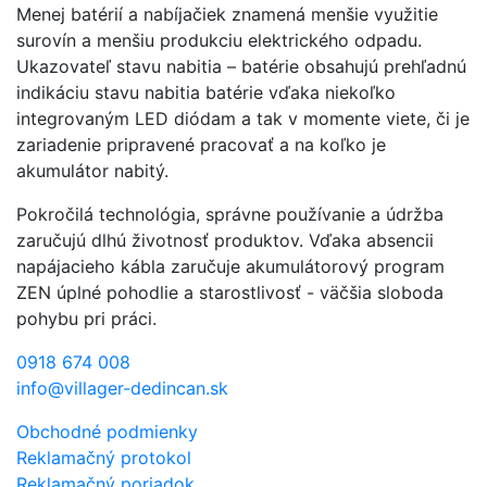
Menej batérií a nabíjačiek znamená menšie využitie
surovín a menšiu produkciu elektrického odpadu.
Ukazovateľ stavu nabitia – batérie obsahujú prehľadnú
indikáciu stavu nabitia batérie vďaka niekoľko
integrovaným LED diódam a tak v momente viete, či je
zariadenie pripravené pracovať a na koľko je
akumulátor nabitý.
Pokročilá technológia, správne používanie a údržba
zaručujú dlhú životnosť produktov. Vďaka absencii
napájacieho kábla zaručuje akumulátorový program
ZEN úplné pohodlie a starostlivosť - väčšia sloboda
pohybu pri práci.
0918 674 008
info@villager-dedincan.sk
Obchodné podmienky
Reklamačný protokol
Reklamačný poriadok