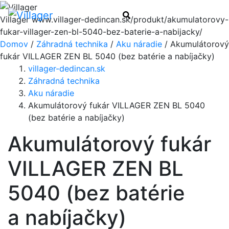
Menu
Hľadať
Villager
www.villager-dedincan.sk/produkt/akumulatorovy-
fukar-villager-zen-bl-5040-bez-baterie-a-nabijacky/
Domov
/
Záhradná technika
/
Aku náradie
/ Akumulátorový
fukár VILLAGER ZEN BL 5040 (bez batérie a nabíjačky)
villager-dedincan.sk
Záhradná technika
Aku náradie
Akumulátorový fukár VILLAGER ZEN BL 5040
(bez batérie a nabíjačky)
Akumulátorový fukár
VILLAGER ZEN BL
5040 (bez batérie
a nabíjačky)