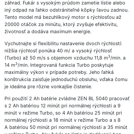
záhrad. Fukár s vysokým prúdom zametie lístie alebo
iný odpad na ľahko odstrániteľné kôpky ľavou zadnou.
Tento model má bezuhlíkový motor s rýchlosťou až
20000 otáčok za minútu, ktorý zvyšuje efektivitu,
životnosť a dodáva maximum energie.
Vychutnajte si flexibilitu nastavenie dvoch rýchlostí:
nižšia rýchlosť ponúka 40 m/ a vysoký rýchlosť
3
(Turbo) až 50 m/s s objemom vzduchu 11,8 m
/min. a
3
14 m
/min. Integrovaná funkcia Turbo poskytuje
maximálny výkon v prípade potreby. Jeho ľahká
konštrukcia zaisťuje jednoduchú obsluhu, vďaka čomu
je ideálna pre rôzne vonkajšie čistenie.
Pri použití 2 Ah batérie zvládne ZEN BL 5040 pracovať
s 2 Ah batériou 12 minút pri normálnej rýchlosti a 9
minút v režime Turbo, so 4 Ah batériou 25 minút pri
normálnej rýchlosti a 18 minút v režime Turbo a s 8
A batériou 50 minút pri normálnej rýchlosti a 35 minút