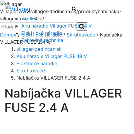
Menu
Hľadať
Villager
www.villager-dedincan.sk/produkt/nabijacka-
Všetky
villager-fuse-2-4-a/
Zatvoriť
Hľadať:
Aku náradie Villager FUSE 18 V
Hľadať
Elektrické náradie
Domov
/
Elektrické náradie
/
Skrutkovače
/ Nabíjačka
Záhradná technika
VILLAGER FUSE 2.4 A
villager-dedincan.sk
Aku náradie Villager FUSE 18 V
Elektrické náradie
Skrutkovače
Nabíjačka VILLAGER FUSE 2.4 A
Nabíjačka VILLAGER
FUSE 2.4 A