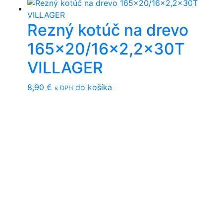
Rezný kotúč na drevo
165×20/16×2,2x30T
VILLAGER
8,90
€
do košíka
s DPH