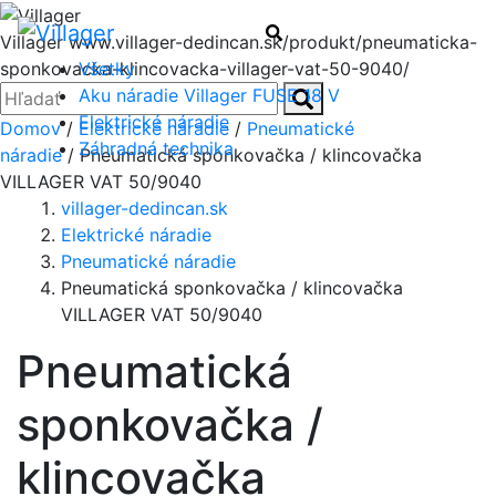
Menu
Hľadať
Villager
www.villager-dedincan.sk/produkt/pneumaticka-
Všetky
sponkovacka-klincovacka-villager-vat-50-9040/
Zatvoriť
Hľadať:
Aku náradie Villager FUSE 18 V
Hľadať
Elektrické náradie
Domov
/
Elektrické náradie
/
Pneumatické
Záhradná technika
náradie
/ Pneumatická sponkovačka / klincovačka
VILLAGER VAT 50/9040
villager-dedincan.sk
Elektrické náradie
Pneumatické náradie
Pneumatická sponkovačka / klincovačka
VILLAGER VAT 50/9040
Pneumatická
sponkovačka /
klincovačka