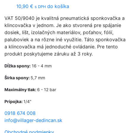
10,90
€
do košíka
s DPH
VAT 50/9040 je kvalitná pneumatická sponkovačka a
klincovačka v jednom. Je ako stvorená pre spájanie
dosiek, líšt, izolačných materiálov, poťahov, fólií,
paluboviek a na rôzne iné využitie. Táto sponkovačka
a klincovačka má jednoduché ovládanie. Pre tento
produkt poskytujeme záruku až 3 roky.
Dĺžka spony:
16 - 4
mm
Šírka spony:
5,7 mm
Maximálny tlak:
6 - 12 bar
Prípojka:
1/4"
0918 674 008
info@villager-dedincan.sk
Obchodné podmienky