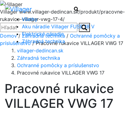
Menu
Hľadať
Villager
www.villager-dedincan.sk/produkt/pracovne-
Všetky
rukavice-villager-vwg-17-4/
Zatvoriť
Hľadať:
Aku náradie Villager FUSE 18 V
Hľadať
Elektrické náradie
Domov
/
Záhradná technika
/
Ochranné pomôcky a
Záhradná technika
príslušenstvo
/ Pracovné rukavice VILLAGER VWG 17
villager-dedincan.sk
Záhradná technika
Ochranné pomôcky a príslušenstvo
Pracovné rukavice VILLAGER VWG 17
Pracovné rukavice
VILLAGER VWG 17