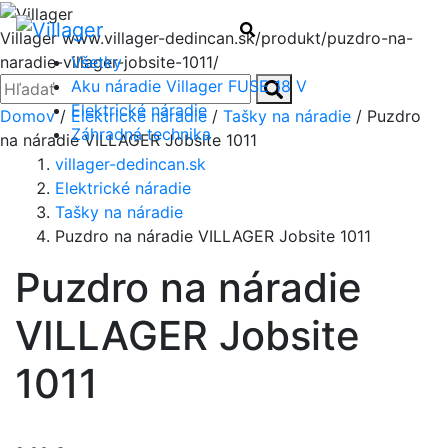
Menu
Hľadať
Villager
www.villager-dedincan.sk/produkt/puzdro-na-
Všetky
naradie-villager-jobsite-1011/
Zatvoriť
Hľadať:
Aku náradie Villager FUSE 18 V
Hľadať
Elektrické náradie
Domov
/
Elektrické náradie
/
Tašky na náradie
/ Puzdro
Záhradná technika
na náradie VILLAGER Jobsite 1011
villager-dedincan.sk
Elektrické náradie
Tašky na náradie
Puzdro na náradie VILLAGER Jobsite 1011
Puzdro na náradie
VILLAGER Jobsite
1011