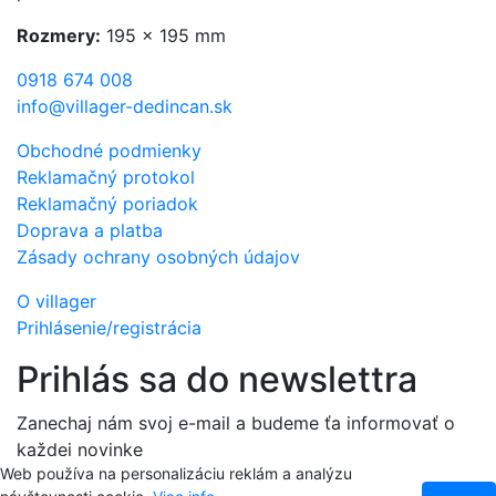
Rozmery:
195 x 195 mm
0918 674 008
info@villager-dedincan.sk
Obchodné podmienky
Reklamačný protokol
Reklamačný poriadok
Doprava a platba
Zásady ochrany osobných údajov
O villager
Prihlásenie/registrácia
Prihlás sa do newslettra
Zanechaj nám svoj e-mail a budeme ťa informovať o
každej novinke
Web používa na personalizáciu reklám a analýzu
E-mailová adresa