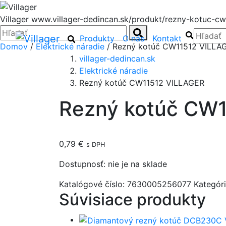
Villager
www.villager-dedincan.sk/produkt/rezny-kotuc-cw1
Zatvoriť
Hľadať:
Hľadať
Hľadať
Hľadať:
Hľadať
Produkty
O nás
Kontakt
Domov
/
Elektrické náradie
/ Rezný kotúč CW11512 VILLA
villager-dedincan.sk
Elektrické náradie
Rezný kotúč CW11512 VILLAGER
Rezný kotúč CW
0,79
€
s DPH
Dostupnosť:
nie je na sklade
Katalógové číslo:
7630005256077
Kategór
Súvisiace produkty