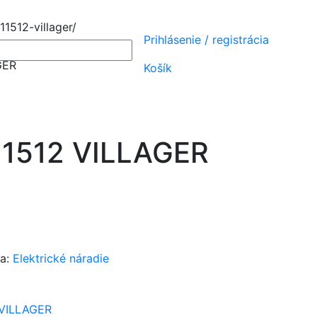
1512-villager/
Prihlásenie
/
registrácia
GER
Košík
11512 VILLAGER
ia:
Elektrické náradie