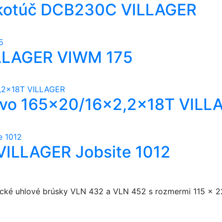
 kotúč DCB230C VILLAGER
VILLAGER VIWM 175
revo 165×20/16×2,2x18T VILL
 VILLAGER Jobsite 1012
cké uhlové brúsky VLN 432 a VLN 452 s rozmermi 115 x 2