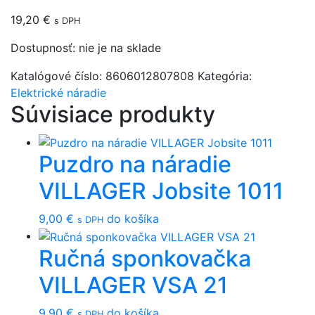
19,20
€
s DPH
Dostupnosť:
nie je na sklade
Katalógové číslo:
8606012807808
Kategória:
Elektrické náradie
Súvisiace produkty
Puzdro na náradie
VILLAGER Jobsite 1011
9,00
€
do košíka
s DPH
Ručná sponkovačka
VILLAGER VSA 21
9,90
€
do košíka
s DPH