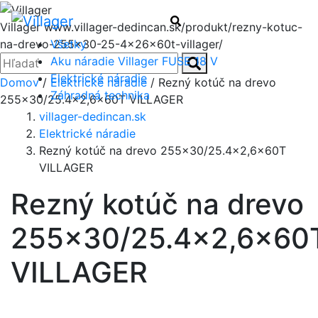
Menu
Hľadať
Villager
www.villager-dedincan.sk/produkt/rezny-kotuc-
Všetky
na-drevo-255x30-25-4x26x60t-villager/
Zatvoriť
Hľadať:
Aku náradie Villager FUSE 18 V
Hľadať
Elektrické náradie
Domov
/
Elektrické náradie
/ Rezný kotúč na drevo
Záhradná technika
255×30/25.4×2,6x60T VILLAGER
villager-dedincan.sk
Elektrické náradie
Rezný kotúč na drevo 255×30/25.4×2,6x60T
VILLAGER
Rezný kotúč na drevo
255×30/25.4×2,6x60
VILLAGER