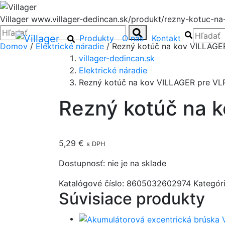
Villager
www.villager-dedincan.sk/produkt/rezny-kotuc-na
Zatvoriť
Hľadať:
Hľadať
Hľadať
Hľadať:
Hľadať
Produkty
O nás
Kontakt
Domov
/
Elektrické náradie
/ Rezný kotúč na kov VILLAGE
villager-dedincan.sk
Elektrické náradie
Rezný kotúč na kov VILLAGER pre V
Rezný kotúč na 
5,29
€
s DPH
Dostupnosť:
nie je na sklade
Katalógové číslo:
8605032602974
Kategór
Súvisiace produkty