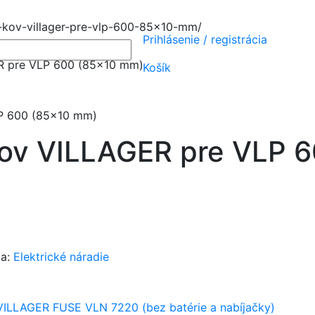
-kov-villager-pre-vlp-600-85x10-mm/
Prihlásenie
/
registrácia
R pre VLP 600 (85×10 mm)
Košík
LP 600 (85×10 mm)
kov VILLAGER pre VLP 
ia:
Elektrické náradie