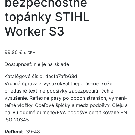
bezpečnostné
topánky STIHL
Worker S3
99,90
€
s DPH
Dostupnosť:
nie je na sklade
Katalógové číslo:
dacfa7afb63d
Vrchná úprava z vysokokvalitnej brúsenej kože,
prieduš­né textilné pod­šívky zabez­pe­­čujú rýchle
vysušenie. Reflexné pásy po oboch stra­nách, vyme­ni­
teľné vlož­ky. Oceľové špičky a medzi­podošvy. Oleju a
palivu odolné gumené/EVA podošvy certifikované EN
ISO 20345.
Veľkosť:
39-48