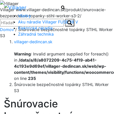
Menu
Hľadať
Villager
www.villager-dedincan.sk/produkt/snurovacie-
Všetky
bezpecnostne-topanky-stihl-worker-s3-2/
Zatvoriť
Hľadať:
Aku náradie Villager FUSE 18 V
Hľadať
Elektrické náradie
Domov
/ Šnúrovacie bezpečnostné topánky STIHL Worker
Záhradná technika
S3
villager-dedincan.sk
Warning
: Invalid argument supplied for foreach()
in
/data/a/8/a8072209-4c75-4f19-ab41-
4c193e9d69ef/villager-dedincan.sk/web/wp-
content/themes/visibility/functions/woocommerc
on line
235
Šnúrovacie bezpečnostné topánky STIHL Worker
S3
Šnúrovacie