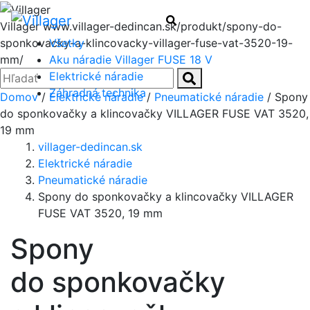
Menu
Hľadať
Villager
www.villager-dedincan.sk/produkt/spony-do-
Všetky
sponkovacky-a-klincovacky-villager-fuse-vat-3520-19-
Aku náradie Villager FUSE 18 V
mm/
Zatvoriť
Hľadať:
Elektrické náradie
Hľadať
Záhradná technika
Domov
/
Elektrické náradie
/
Pneumatické náradie
/ Spony
do sponkovačky a klincovačky VILLAGER FUSE VAT 3520,
19 mm
villager-dedincan.sk
Elektrické náradie
Pneumatické náradie
Spony do sponkovačky a klincovačky VILLAGER
FUSE VAT 3520, 19 mm
Spony
do sponkovačky