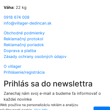
Váha:
22 kg
0918 674 008
info@villager-dedincan.sk
Obchodné podmienky
Reklamačný protokol
Reklamačný poriadok
Doprava a platba
Zásady ochrany osobných údajov
O villager
Prihlásenie/registrácia
Prihlás sa do newslettra
Zanechaj nám svoj e-mail a budeme ťa informovať o
každej novinke
Web používa na personalizáciu reklám a analýzu
E-mailová adresa
návštevnosti cookie.
Viac info