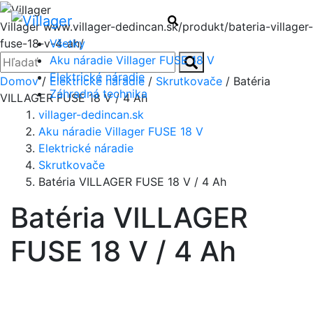
Menu
Hľadať
Villager
www.villager-dedincan.sk/produkt/bateria-villager-
Všetky
fuse-18-v-4-ah/
Zatvoriť
Hľadať:
Aku náradie Villager FUSE 18 V
Hľadať
Elektrické náradie
Domov
/
Elektrické náradie
/
Skrutkovače
/ Batéria
Záhradná technika
VILLAGER FUSE 18 V / 4 Ah
villager-dedincan.sk
Aku náradie Villager FUSE 18 V
Elektrické náradie
Skrutkovače
Batéria VILLAGER FUSE 18 V / 4 Ah
Batéria VILLAGER
FUSE 18 V / 4 Ah